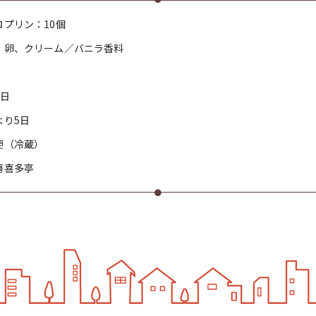
ロプリン：10個
、卵、クリーム／バニラ香料
5日
より5日
便（冷蔵）
房喜多亭