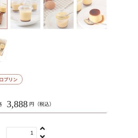
ロプリン
3,888
格
円（税込）