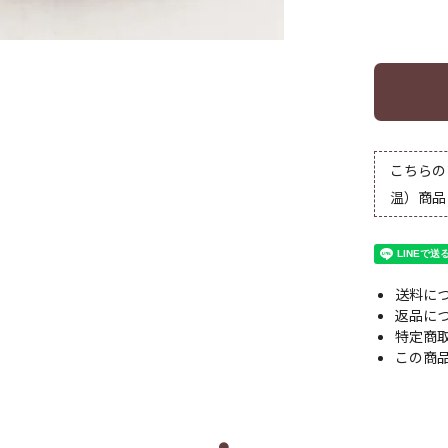
こちらの
温）商品
送料に
返品に
特定商
この商