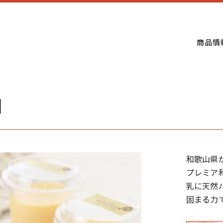
商品情
】
和歌山県
プレミア
乳に天然
固まる力